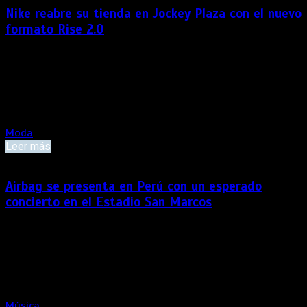
Nike reabre su tienda en Jockey Plaza con el nuevo
formato Rise 2.0
Un nuevo espacio diseñado para conectar a los
consumidores con el deporte, la innovación y la cultura. Nike
abrió las puertas de su nueva tienda en el Jockey Plaza,
ahora bajo el concepto Nike Rise 2.0, el formato de retail más
reciente de la marca […]
Moda
Leer más
Airbag se presenta en Perú con un esperado
concierto en el Estadio San Marcos
La banda argentina aterriza en Lima con «El Club de la Pelea
2026», una producción de talla internacional y el show más
ambicioso de toda su trayectoria, que llegará este 14 de
noviembre al Estadio San Marcos. Luego de consolidarse
como uno de los fenómenos […]
Música