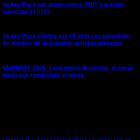
Jockey Plaza con proyecciones 360° y grandes
maestros | FOTOS
Jockey Plaza celebra sus 29 años con exposición
de murales de destacados artistas peruanos
VALORANT 2026: Escaramuza Ascensión, el nuevo
modo que revoluciona el juego
VALORANT estrena Escaramuza: Ascensión en 2026, un
nuevo modo que apuesta por partidas más dinámicas y una
experiencia competitiva renovada. Riot Games y VALORANT
presentan Escaramuza: Ascensión, la evolución natural de
Escaramuza. El nuevo modo de juego gira en torno a un grupo
selecto de […]
Cineplanet y Fanta lanzan “Fanta Gamer” con un