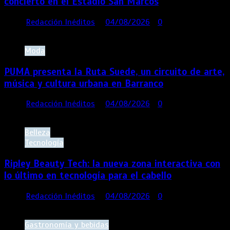
concierto en el Estadio San Marcos
por
Redacción Inéditos
04/08/2026
0
5 mins
19
minutos
Moda
PUMA presenta la Ruta Suede, un circuito de arte,
música y cultura urbana en Barranco
por
Redacción Inéditos
04/08/2026
0
3 mins
29
minutos
Belleza
Tecnología
Ripley Beauty Tech: la nueva zona interactiva con
lo último en tecnología para el cabello
por
Redacción Inéditos
04/08/2026
0
3 mins
39
minutos
Gastronomía y bebidas