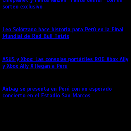
sorteo exclusivo
Leo Solórzano hace historia para Perú en la Final
Mundial de Red Bull Tetris
ASUS y Xbox: Las consolas portátiles ROG Xbox Ally
y Xbox Ally X llegan a Perú
Airbag se presenta en Perú con un esperado
concierto en el Estadio San Marcos
La banda argentina aterriza en Lima con «El Club de la Pelea
2026», una producción de talla internacional y el show más
ambicioso de toda su trayectoria, que llegará este 14 de
noviembre al Estadio San Marcos. Luego de consolidarse
como uno de los fenómenos […]