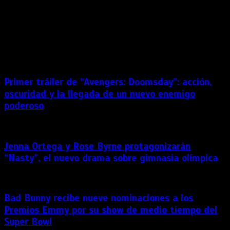
La artista que dio vida a Jia en la película de 2021 deja un
importante legado como una de las actrices más jóvenes en
formar parte de una gran producción de Hollywood. La actriz
estadounidense Kaylee Hottle, conocida por sus
participaciones en “Godzilla vs. Kong” […]
Primer tráiler de “Avengers: Doomsday”: acción,
oscuridad y la llegada de un nuevo enemigo
poderoso
Jenna Ortega y Rose Byrne protagonizarán
“Nasty”, el nuevo drama sobre gimnasia olímpica
Bad Bunny recibe nueve nominaciones a los
Premios Emmy por su show de medio tiempo del
Super Bowl