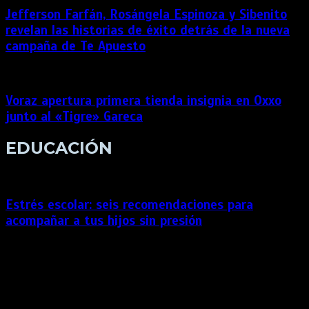
Jefferson Farfán, Rosángela Espinoza y Sibenito
revelan las historias de éxito detrás de la nueva
campaña de Te Apuesto
Voraz apertura primera tienda insignia en Oxxo
junto al «Tigre» Gareca
EDUCACIÓN
Estrés escolar: seis recomendaciones para
acompañar a tus hijos sin presión
Experto explica cómo acompañar el proceso educativo de
niños y adolescentes de manera equilibrada, fortaleciendo su
autonomía y bienestar emocional. La presión por obtener
buenos resultados en los exámenes, cumplir con las tareas y
responder a las exigencias escolares puede generar estrés