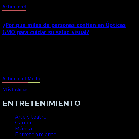
Actualidad
¿Por qué miles de personas confían en Ópticas
GMO para cuidar su salud visual?
La marca reafirma su compromiso con el cuidado de la salud
visual, entendiendo que una buena visión impacta
directamente en la calidad de vida. Por ello, acompaña a las
personas con soluciones y atención especializada en cada
etapa de su vida. En un contexto donde […]
Actualidad
Moda
Más historias
ENTRETENIMIENTO
Arte y teatro
Gamer
Música
Entretenimiento