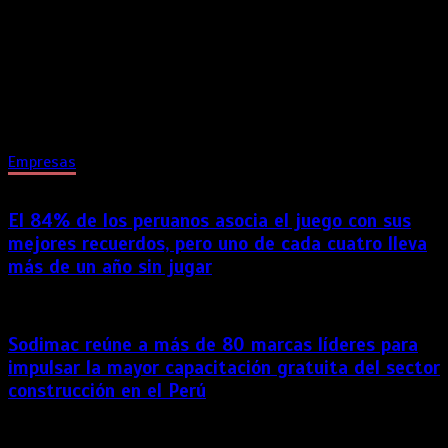
La línea de contenedores de BASA combina practicidad,
seguridad y versatilidad para acompañar las rutinas de
quienes buscan una alimentación más organizada y sencilla.
Entre el trabajo, los estudios, el ejercicio y las múltiples
actividades diarias, cada vez más personas buscan
alternativas que les permitan […]
Empresas
El 84% de los peruanos asocia el juego con sus
mejores recuerdos, pero uno de cada cuatro lleva
más de un año sin jugar
Sodimac reúne a más de 80 marcas líderes para
impulsar la mayor capacitación gratuita del sector
construcción en el Perú