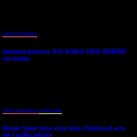
de julio en el Estadio de San Marcos, donde el grupo
surcoreano presentará un espectáculo con una ambiciosa
puesta en escena, coreografías de alto nivel y un repertorio
que incluye sus mayores éxitos. Las […]
Cultura Asiática
Samsung potencia ‘BTS WORLD TOUR ‘ARIRANG’’
con Galaxy
Con el Galaxy S26 Ultra capturando la experiencia del
concierto, Samsung invita al mundo que asista a la próxima
gira mundial de BTS a sumergirse por completo en el
espectáculo. Samsung Electronics anunció una asociación
global con ‘BTS WORLD TOUR ‘ARIRANG’’, revelando una
nueva experiencia […]
Cultura Asiática
Tecnología
Demon Slayer llega a los cines: Empieza el arco
del Castillo Infinito