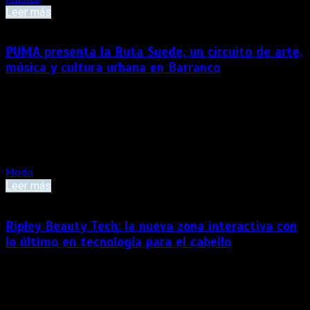
Leer más
PUMA presenta la Ruta Suede, un circuito de arte,
música y cultura urbana en Barranco
La iniciativa reunirá exhibiciones, intervenciones artísticas y
presentaciones en vivo los días 8 y 9 de agosto, ofreciendo
una experiencia que celebra la creatividad y la expresión
contemporánea en distintos espacios del distrito. PUMA
llevará el legado de su icónica silueta Suede a las calles […]
Moda
Leer más
Ripley Beauty Tech: la nueva zona interactiva con
lo último en tecnología para el cabello
El conocido espacio Ripley Beauty se renueva y añade un
área interactiva dedicada a la tecnología de cuidado personal,
donde los clientes pueden probar las últimas innovaciones
de marcas líderes antes de comprar. Ripley San Miguel