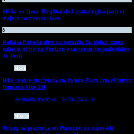
Meliá en Lima: Hospitalidad estratégica para el
viajero contemporáneo
6
Natalia Natalia abre su corazón: Su debut como
solista, el fin de Ventino y un recuerdo inolvidable
de Perú
Moda
Nike reabre su tienda en Jockey Plaza con el nuevo
formato Rise 2.0
por
Redacción Inéditos
04/08/2026
0
3 mins
8
minutos
Música
Airbag se presenta en Perú con un esperado