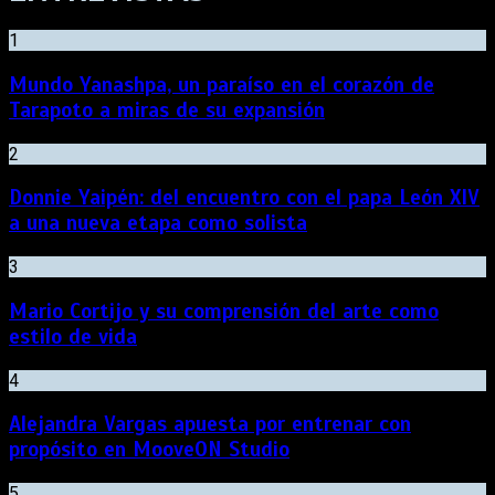
1
Mundo Yanashpa, un paraíso en el corazón de
Tarapoto a miras de su expansión
2
Donnie Yaipén: del encuentro con el papa León XIV
a una nueva etapa como solista
3
Mario Cortijo y su comprensión del arte como
estilo de vida
4
Alejandra Vargas apuesta por entrenar con
propósito en MooveON Studio
5