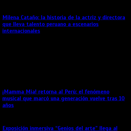
Milena Cataño: la historia de la actriz y directora
que lleva talento peruano a escenarios
internacionales
Tras empezar de cero en Estados Unidos, Milena Cataño
impulsa proyectos para abrir más oportunidades a artistas
latinoamericanos. Hoy su productora ha sido seleccionada
para el programa de residencias de HB Studio en Nueva York.
En un contexto en el que las artistas latinoamericanas vienen
[…]
¡Mamma Mia! retorna al Perú: el fenómeno
musical que marcó una generación vuelve tras 10
años
Exposición inmersiva “Genios del arte” llega al