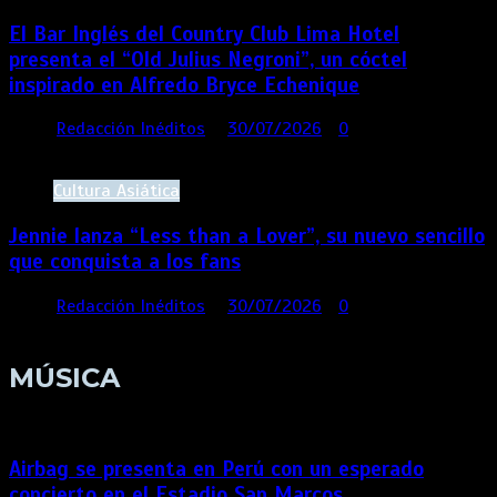
El Bar Inglés del Country Club Lima Hotel
presenta el “Old Julius Negroni”, un cóctel
inspirado en Alfredo Bryce Echenique
por
Redacción Inéditos
30/07/2026
0
4 mins
5
días
Cultura Asiática
Jennie lanza “Less than a Lover”, su nuevo sencillo
que conquista a los fans
por
Redacción Inéditos
30/07/2026
0
3 mins
5
días
MÚSICA
Airbag se presenta en Perú con un esperado
concierto en el Estadio San Marcos