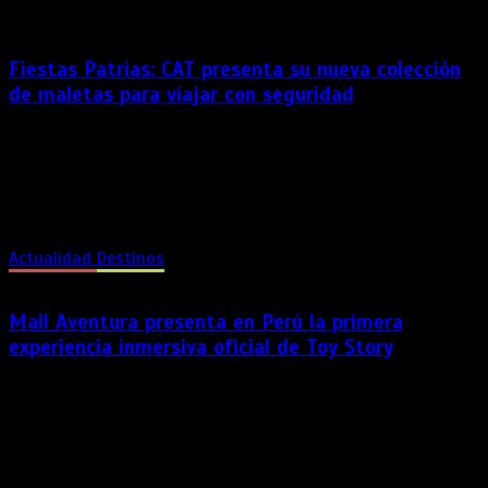
Fiestas Patrias: CAT presenta su nueva colección
de maletas para viajar con seguridad
Con la llegada de la temporada de viajes, la marca ofrece
maletas y accesorios diseñados para brindar resistencia,
organización y comodidad en cada trayecto. Julio marca uno
de los meses de mayor movimiento en el país. Durante las
celebraciones por Fiestas Patrias, miles de personas […]
Actualidad
Destinos
Mall Aventura presenta en Perú la primera
experiencia inmersiva oficial de Toy Story
La activación invita a los más pequeños a convertirse en
protagonistas de una misión interactiva que combina
tecnología y trabajo en equipo. Disponible para niños de 5 a
12 años. Por primera vez en el Perú, el universo de Toy Story
5 de Disney y […]