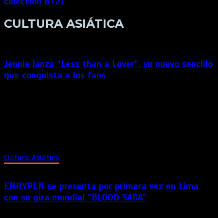
colección BT21
CULTURA ASIÁTICA
Jennie lanza “Less than a Lover”, su nuevo sencillo
que conquista a los fans
La integrante de Blackpink presenta una canción que destaca
por su propuesta sonora y una interpretación cargada de
emoción. La cantante surcoreana Jennie, integrante de
Blackpink y una de las figuras más influyentes del pop global,
presentó “Less than a Lover”, su nuevo sencillo acompañado
[…]
Cultura Asiática
ENHYPEN se presenta por primera vez en Lima
con su gira mundial “BLOOD SAGA”
El fenómeno del K-pop reunirá a miles de seguidores este 8