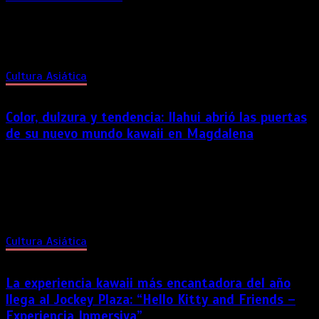
La película continúa los eventos posteriores al arco del
Mugen Train, preparando la confrontación definitiva con
Muzan Kibutsuji y las Lunas Superiores.
Cultura Asiática
Color, dulzura y tendencia: Ilahui abrió las puertas
de su nuevo mundo kawaii en Magdalena
El pasado viernes, Magdalena del Mar se llenó de color,
ternura y muchísima alegría con la inauguración de la nueva
tienda Ilahui Perú en Jirón Mariscal Castilla 758. El evento fue
una verdadera celebración de la cultura kawaii, donde los
asistentes vivieron una experiencia única y sensorial.
Cultura Asiática
La experiencia kawaii más encantadora del año
llega al Jockey Plaza: “Hello Kitty and Friends –
Experiencia Inmersiva”