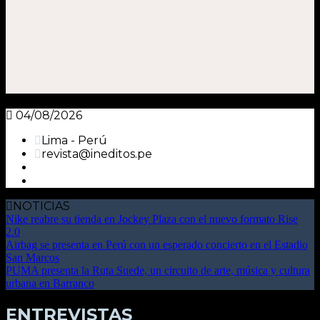
04/08/2026
Lima - Perú
revista@ineditos.pe
NOTICIAS
Nike reabre su tienda en Jockey Plaza con el nuevo formato Rise
2.0
Airbag se presenta en Perú con un esperado concierto en el Estadio
San Marcos
PUMA presenta la Ruta Suede, un circuito de arte, música y cultura
urbana en Barranco
ENTREVISTAS