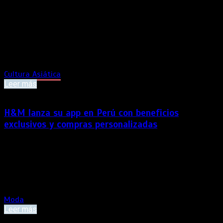
La integrante de Blackpink presenta una canción que destaca
por su propuesta sonora y una interpretación cargada de
emoción. La cantante surcoreana Jennie, integrante de
Blackpink y una de las figuras más influyentes del pop global,
presentó “Less than a Lover”, su nuevo sencillo acompañado
[…]
Cultura Asiática
Leer más
H&M lanza su app en Perú con beneficios
exclusivos y compras personalizadas
La nueva APP permitirá acceder a beneficios exclusivos,
promociones y las últimas novedades de la marca desde una
sola plataforma, reforzando la experiencia de compra digital
de los clientes en todo el país. Como parte de su estrategia
para fortalecer la experiencia de compra de […]
Moda
Leer más