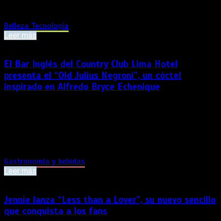
potencia su categoría de belleza con la incorporación de […]
Belleza
Tecnología
Leer más
El Bar Inglés del Country Club Lima Hotel
presenta el “Old Julius Negroni”, un cóctel
inspirado en Alfredo Bryce Echenique
Literatura, memoria y coctelería se unen en una velada que
celebra la vida y obra de Alfredo Bryce Echenique, así como
su estrecha relación con el escenario de tantas de sus
historias. El universo personal y literario de Alfredo Bryce
Echenique llega a la coctelería […]
Gastronomía y bebidas
Leer más
Jennie lanza “Less than a Lover”, su nuevo sencillo
que conquista a los fans