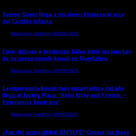
Demon Slayer llega a los cines: Empieza el arco
del Castillo Infinito
por
Redacción Inéditos
10/09/2025
1 min
11 meses
Color, dulzura y tendencia: Ilahui abrió las puertas
de su nuevo mundo kawaii en Magdalena
por
Redacción Inéditos
10/09/2025
3 mins
11 meses
La experiencia kawaii más encantadora del año
llega al Jockey Plaza: “Hello Kitty and Friends –
Experiencia Inmersiva”
por
Redacción Inéditos
11/08/2025
2 mins
12 meses
¿Fan del grupo global KATSEYE? Conoce las joyas