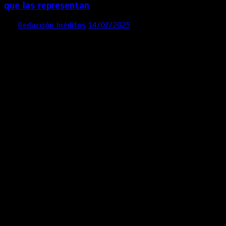
que las representan
por
Redacción Inéditos
14/07/2025
3 mins
1 año
Contácta con nosotros
Lima- Perú
revista@ineditos.pe
Revista Digital
MÁS NOTICIAS