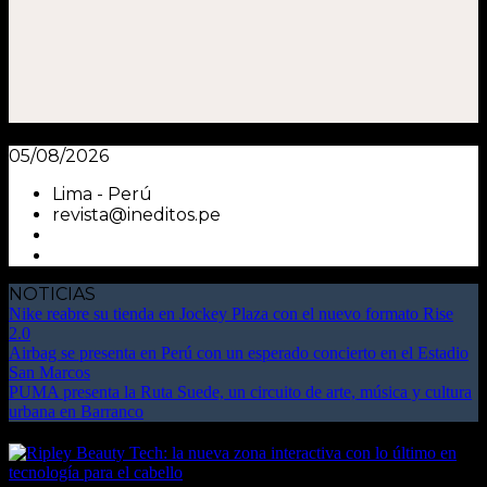
05/08/2026
Lima - Perú
revista@ineditos.pe
NOTICIAS
Nike reabre su tienda en Jockey Plaza con el nuevo formato Rise
2.0
Airbag se presenta en Perú con un esperado concierto en el Estadio
San Marcos
PUMA presenta la Ruta Suede, un circuito de arte, música y cultura
urbana en Barranco