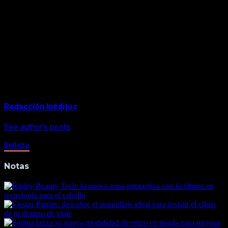
de las bucales.
Estudios demuestra que este spray es capaz de
descontaminar el ambiente en cuatro minutos, haciendo
más seguro el Box Dental. Esta innovación ya ha sido
compartidas con otras clínicas dentales privadas, con el
firme propósito de cooperar a que toda la odontología
sea más segura.
About Author
Redacción Inéditos
See author's posts
Belleza
Notas