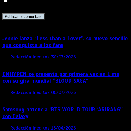
Guarda mi nombre, correo electrónico y web en este
navegador para la próxima vez que comente.
Jennie lanza “Less than a Lover”, su nuevo sencillo
que conquista a los fans
por
Redacción Inéditos
30/07/2026
3 mins
6 días
ENHYPEN se presenta por primera vez en Lima
con su gira mundial “BLOOD SAGA”
por
Redacción Inéditos
06/07/2026
4 mins
4 semanas
Samsung potencia ‘BTS WORLD TOUR ‘ARIRANG’’
con Galaxy
por
Redacción Inéditos
16/04/2026
4 mins
4 meses