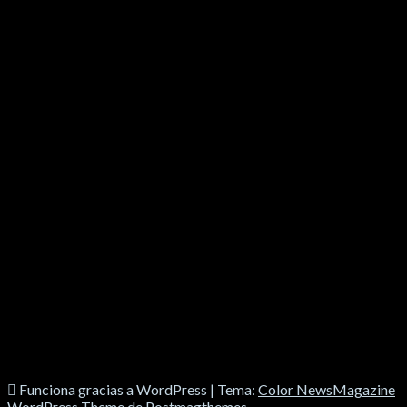
SOCIALES
Funciona gracias a WordPress
|
Tema:
Color NewsMagazine
WordPress Theme
de
Postmagthemes