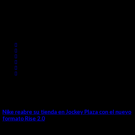
Contácta con nosotros
Lima- Perú
revista@ineditos.pe
Revista Digital
MÁS NOTICIAS
Nike reabre su tienda en Jockey Plaza con el nuevo
formato Rise 2.0