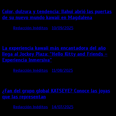
Color, dulzura y tendencia: Ilahui abrió las puertas
de su nuevo mundo kawaii en Magdalena
por
Redacción Inéditos
10/09/2025
3 mins
11
meses
La experiencia kawaii más encantadora del año
llega al Jockey Plaza: “Hello Kitty and Friends –
Experiencia Inmersiva”
por
Redacción Inéditos
11/08/2025
2 mins
12
meses
¿Fan del grupo global KATSEYE? Conoce las joyas
que las representan
por
Redacción Inéditos
14/07/2025
3 mins
1 año