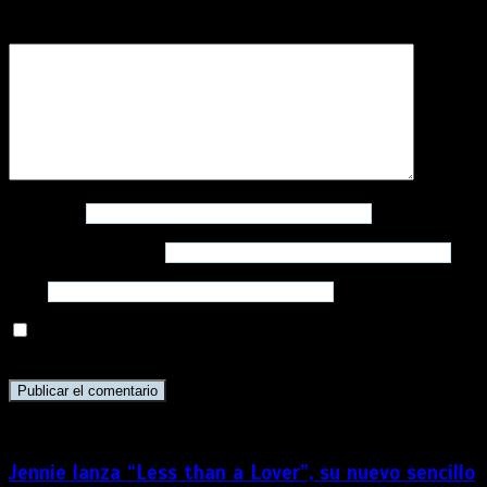
Comentario
*
Nombre
*
Correo electrónico
*
Web
Guarda mi nombre, correo electrónico y web en este
navegador para la próxima vez que comente.
Jennie lanza “Less than a Lover”, su nuevo sencillo