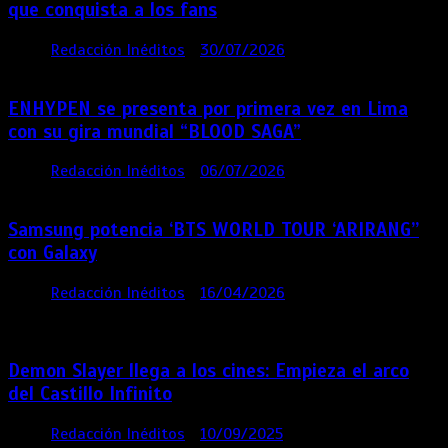
que conquista a los fans
por
Redacción Inéditos
30/07/2026
3 mins
7 días
ENHYPEN se presenta por primera vez en Lima
con su gira mundial “BLOOD SAGA”
por
Redacción Inéditos
06/07/2026
4 mins
1 mes
Samsung potencia ‘BTS WORLD TOUR ‘ARIRANG’’
con Galaxy
por
Redacción Inéditos
16/04/2026
4 mins
4
meses
Demon Slayer llega a los cines: Empieza el arco
del Castillo Infinito
por
Redacción Inéditos
10/09/2025
1 min
11 meses