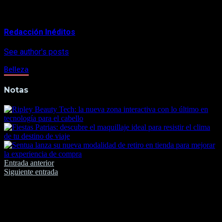
About Author
Redacción Inéditos
See author's posts
Belleza
Notas
Navegación
Entrada anterior
Siguiente entrada
de
entradas
Deja una respuesta
Tu dirección de correo electrónico no será publicada.
Los
campos obligatorios están marcados con
*