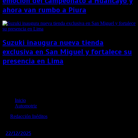
emoción del campeonato a Huancayo y
ahora van rumbo a Piura
Suzuki inaugura nueva tienda
exclusiva en San Miguel y fortalece su
presencia en Lima
GWM hizo vibrar el Ronex Park en Lurín con la
Tank, Poer y Haval en la fecha del Super Prime del
Rally Mobil
Inicio
Automotriz
por
Redacción Inéditos
revista@ineditos.pe
22/12/2025
0
8 meses