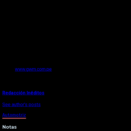
campeonato, permitiendo a los asistentes participar en
experiencias dinámicas y conocer más sobre el portafolio de
GWM (Haval, Tank y Poer), que se caracteriza por combinar
diseño, innovación y confiabilidad.
Con esta alianza, GWM reafirma su compromiso con el
deporte motor y con el desarrollo del automovilismo en el
país, consolidando su posicionamiento como una marca
aliada de los peruanos que buscan rendimiento, seguridad y
aventura tanto dentro como fuera del camino.
Para más detalles sobre GWM y su portafolio de vehículos,
visite
www.gwm.com.pe
About Author
Redacción Inéditos
See author's posts
Automotriz
Notas