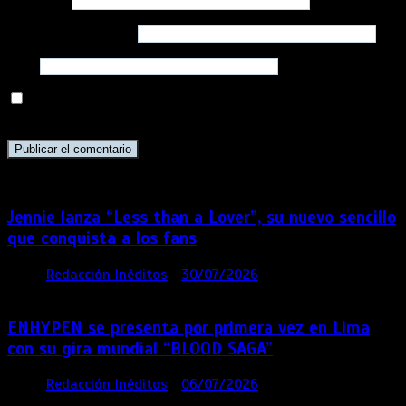
Nombre
*
Correo electrónico
*
Web
Guarda mi nombre, correo electrónico y web en este
navegador para la próxima vez que comente.
Jennie lanza “Less than a Lover”, su nuevo sencillo
que conquista a los fans
por
Redacción Inéditos
30/07/2026
3 mins
6 días
ENHYPEN se presenta por primera vez en Lima
con su gira mundial “BLOOD SAGA”
por
Redacción Inéditos
06/07/2026
4 mins
1 mes