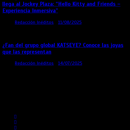
llega al Jockey Plaza: “Hello Kitty and Friends –
Experiencia Inmersiva”
por
Redacción Inéditos
11/08/2025
2 mins
12
meses
¿Fan del grupo global KATSEYE? Conoce las joyas
que las representan
por
Redacción Inéditos
14/07/2025
3 mins
1 año
Contácta con nosotros
Lima- Perú
revista@ineditos.pe
Revista Digital