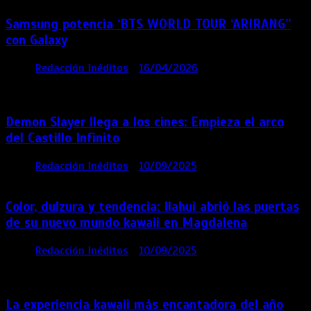
Samsung potencia ‘BTS WORLD TOUR ‘ARIRANG’’
con Galaxy
por
Redacción Inéditos
16/04/2026
4 mins
4
meses
Demon Slayer llega a los cines: Empieza el arco
del Castillo Infinito
por
Redacción Inéditos
10/09/2025
1 min
11 meses
Color, dulzura y tendencia: Ilahui abrió las puertas
de su nuevo mundo kawaii en Magdalena
por
Redacción Inéditos
10/09/2025
3 mins
11
meses
La experiencia kawaii más encantadora del año