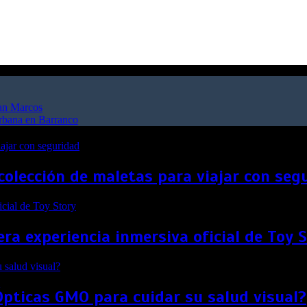
San Marcos
urbana en Barranco
colección de maletas para viajar con seg
ra experiencia inmersiva oficial de Toy 
Ópticas GMO para cuidar su salud visual?