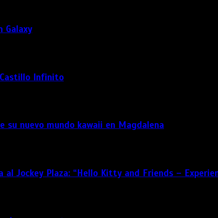
n Galaxy
astillo Infinito
as de su nuevo mundo kawaii en Magdalena
s
 al Jockey Plaza: “Hello Kitty and Friends – Experie
s