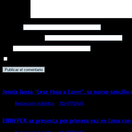
Comentario
*
Nombre
*
Correo electrónico
*
Web
Guarda mi nombre, correo electrónico y web en este navega
Jennie lanza “Less than a Lover”, su nuevo sencillo
por
Redacción Inéditos
30/07/2026
3 mins
6 días
ENHYPEN se presenta por primera vez en Lima con