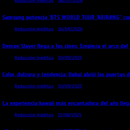
por
Redacción Inéditos
06/07/2026
4 mins
1 mes
Samsung potencia ‘BTS WORLD TOUR ‘ARIRANG’’ co
por
Redacción Inéditos
16/04/2026
4 mins
4 meses
Demon Slayer llega a los cines: Empieza el arco del C
por
Redacción Inéditos
10/09/2025
1 min
11 meses
Color, dulzura y tendencia: Ilahui abrió las puert
por
Redacción Inéditos
10/09/2025
3 mins
11 mese
La experiencia kawaii más encantadora del año llega
por
Redacción Inéditos
11/08/2025
2 mins
12 mese