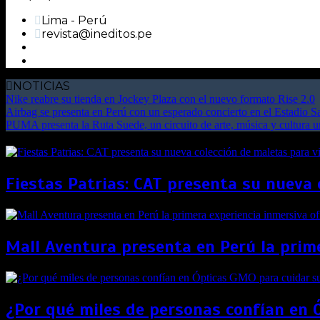
Lima - Perú
revista@ineditos.pe
NOTICIAS
Nike reabre su tienda en Jockey Plaza con el nuevo formato Rise 2.0
Airbag se presenta en Perú con un esperado concierto en el Estadio 
PUMA presenta la Ruta Suede, un circuito de arte, música y cultura 
Fiestas Patrias: CAT presenta su nueva 
Mall Aventura presenta en Perú la prime
¿Por qué miles de personas confían en 