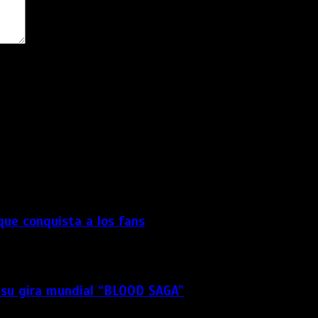
dor para la próxima vez que comente.
 que conquista a los fans
 su gira mundial “BLOOD SAGA”