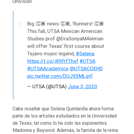
Univisión.
Big 👏🏾 news 👏🏾, ’Runners! 👏🏾
This fall, UTSA Mexican American
Studies prof @DraSonyaMAleman
will offer Texas’ first course about
Tejano music legend,
#Selena
.
https://t.co/j89frfThsf
#UTSA
#UTSAAcademics
@UTSACOEHD
pic.twitter.com/DUJ95MLgrF
— UTSA (@UTSA)
June 3, 2020
Cabe resaltar que Selena Quintanilla ahora forma
parte de los artistas estudiados en la Universidad
de Texas, tal como lo ha sido las exponentes
Madonna y Beyoncé. Además, la familia de la reina