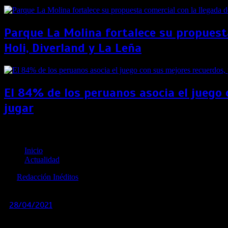
Parque La Molina fortalece su propuest
Holi, Diverland y La Leña
El 84% de los peruanos asocia el juego 
jugar
NatGeo anunció la instalación de la estación meteoro
Inicio
Actualidad
por
Redacción Inéditos
revista@ineditos.pe
28/04/2021
0
5 años
Los datos provenientes de la estación meteorológica ayudarán