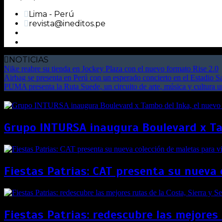
Lima - Perú
revista@ineditos.pe
NOTICIAS
Nike reabre su tienda en Jockey Plaza con el nuevo formato Rise 2.0
Airbag se presenta en Perú con un esperado concierto en el Estadio 
PUMA presenta la Ruta Suede, un circuito de arte, música y cultura 
Grupo INTURSA inaugura Boulevard x Tam
Fiestas Patrias: CAT presenta su nueva 
Fiestas Patrias: redescubre las mejores 