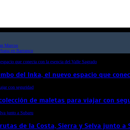
San Marcos
urbana en Barranco
bo del Inka, el nuevo espacio que conect
colección de maletas para viajar con seg
rutas de la Costa, Sierra y Selva junto a