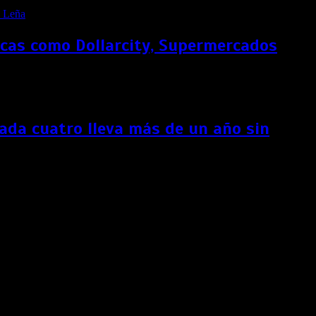
rcas como Dollarcity, Supermercados
ada cuatro lleva más de un año sin
en la gestión de los recursos hídricos.