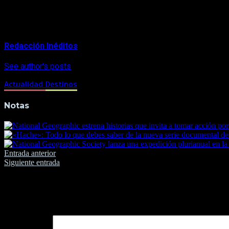
Foto de Armando Vega/National Geographic.
About Author
Redacción Inéditos
See author's posts
Actualidad
Destinos
Notas
Navegación
Entrada anterior
Siguiente entrada
de
entradas
Deja una respuesta
Tu dirección de correo electrónico no será publicada.
Los camp