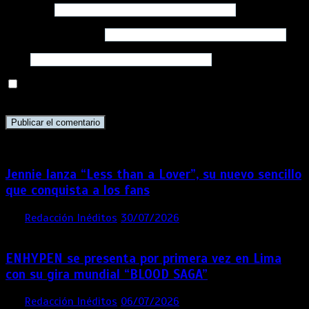
Nombre
*
Correo electrónico
*
Web
Guarda mi nombre, correo electrónico y web en este
navegador para la próxima vez que comente.
Jennie lanza “Less than a Lover”, su nuevo sencillo
que conquista a los fans
por
Redacción Inéditos
30/07/2026
3 mins
6 días
ENHYPEN se presenta por primera vez en Lima
con su gira mundial “BLOOD SAGA”
por
Redacción Inéditos
06/07/2026
4 mins
4 semanas