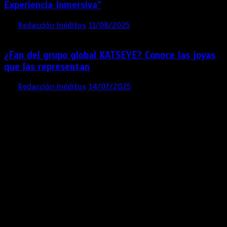
Experiencia Inmersiva”
por
Redacción Inéditos
11/08/2025
2 mins
12 meses
¿Fan del grupo global KATSEYE? Conoce las joyas
que las representan
por
Redacción Inéditos
14/07/2025
3 mins
1 año
Contácta con nosotros
Lima- Perú
revista@ineditos.pe
Revista Digital