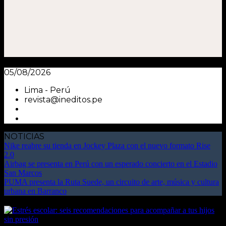
05/08/2026
Lima - Perú
revista@ineditos.pe
NOTICIAS
Nike reabre su tienda en Jockey Plaza con el nuevo formato Rise
2.0
Airbag se presenta en Perú con un esperado concierto en el Estadio
San Marcos
PUMA presenta la Ruta Suede, un circuito de arte, música y cultura
urbana en Barranco