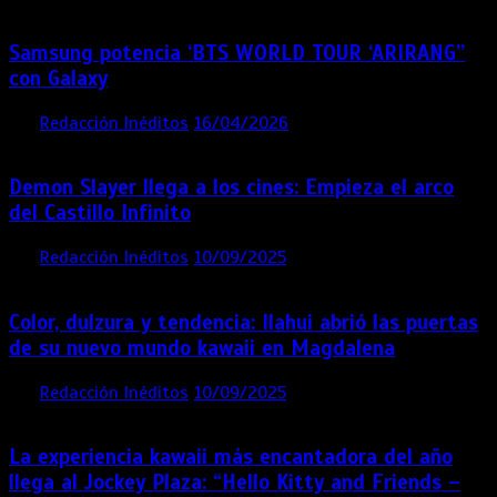
Samsung potencia ‘BTS WORLD TOUR ‘ARIRANG’’
con Galaxy
por
Redacción Inéditos
16/04/2026
4 mins
4 meses
Demon Slayer llega a los cines: Empieza el arco
del Castillo Infinito
por
Redacción Inéditos
10/09/2025
1 min
11 meses
Color, dulzura y tendencia: Ilahui abrió las puertas
de su nuevo mundo kawaii en Magdalena
por
Redacción Inéditos
10/09/2025
3 mins
11 meses
La experiencia kawaii más encantadora del año
llega al Jockey Plaza: “Hello Kitty and Friends –