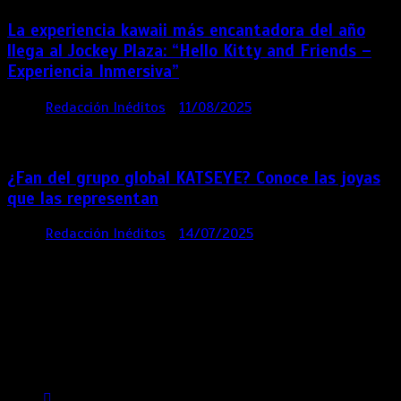
La experiencia kawaii más encantadora del año
llega al Jockey Plaza: “Hello Kitty and Friends –
Experiencia Inmersiva”
por
Redacción Inéditos
11/08/2025
2 mins
12
meses
¿Fan del grupo global KATSEYE? Conoce las joyas
que las representan
por
Redacción Inéditos
14/07/2025
3 mins
1 año
Contácta con nosotros
Lima- Perú
revista@ineditos.pe
Revista Digital