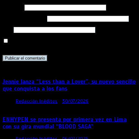
Nombre
*
Correo electrónico
*
Web
Guarda mi nombre, correo electrónico y web en este
navegador para la próxima vez que comente.
Jennie lanza “Less than a Lover”, su nuevo sencillo
que conquista a los fans
por
Redacción Inéditos
30/07/2026
3 mins
5 días
ENHYPEN se presenta por primera vez en Lima
con su gira mundial “BLOOD SAGA”
por
Redacción Inéditos
06/07/2026
4 mins
4