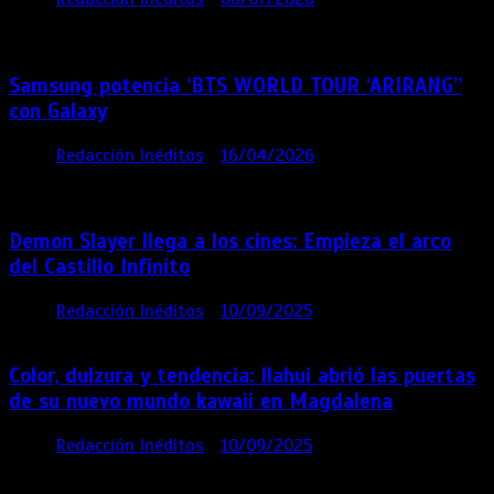
semanas
Samsung potencia ‘BTS WORLD TOUR ‘ARIRANG’’
con Galaxy
por
Redacción Inéditos
16/04/2026
4 mins
4
meses
Demon Slayer llega a los cines: Empieza el arco
del Castillo Infinito
por
Redacción Inéditos
10/09/2025
1 min
11 meses
Color, dulzura y tendencia: Ilahui abrió las puertas
de su nuevo mundo kawaii en Magdalena
por
Redacción Inéditos
10/09/2025
3 mins
11
meses