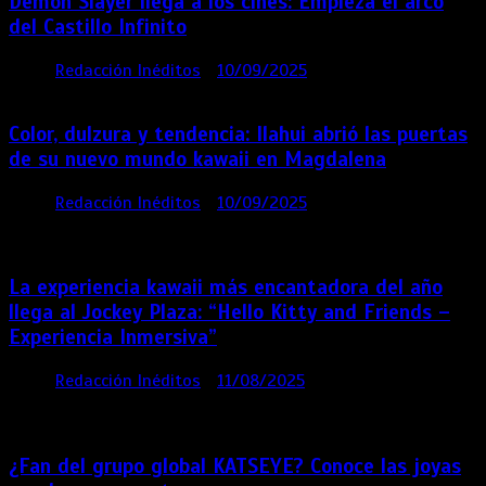
Demon Slayer llega a los cines: Empieza el arco
del Castillo Infinito
por
Redacción Inéditos
10/09/2025
1 min
11 meses
Color, dulzura y tendencia: Ilahui abrió las puertas
de su nuevo mundo kawaii en Magdalena
por
Redacción Inéditos
10/09/2025
3 mins
11
meses
La experiencia kawaii más encantadora del año
llega al Jockey Plaza: “Hello Kitty and Friends –
Experiencia Inmersiva”
por
Redacción Inéditos
11/08/2025
2 mins
12
meses
¿Fan del grupo global KATSEYE? Conoce las joyas