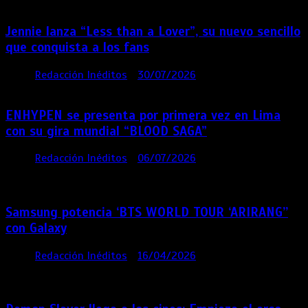
Jennie lanza “Less than a Lover”, su nuevo sencillo
que conquista a los fans
por
Redacción Inéditos
30/07/2026
3 mins
6 días
ENHYPEN se presenta por primera vez en Lima
con su gira mundial “BLOOD SAGA”
por
Redacción Inéditos
06/07/2026
4 mins
4
semanas
Samsung potencia ‘BTS WORLD TOUR ‘ARIRANG’’
con Galaxy
por
Redacción Inéditos
16/04/2026
4 mins
4
meses