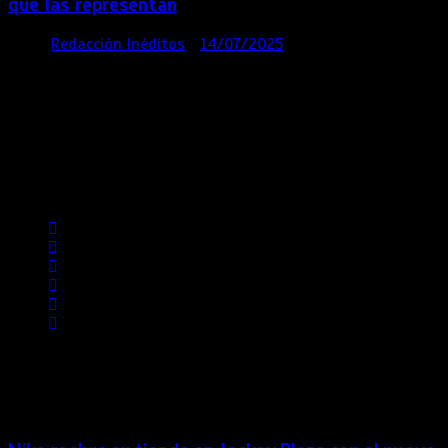
que las representan
por
Redacción Inéditos
14/07/2025
3 mins
1 año
Contácta con nosotros
Lima- Perú
revista@ineditos.pe
Revista Digital
MÁS NOTICIAS