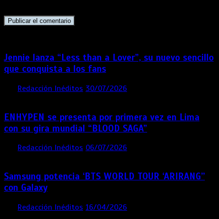
navegador para la próxima vez que comente.
Jennie lanza “Less than a Lover”, su nuevo sencillo
que conquista a los fans
por
Redacción Inéditos
30/07/2026
3 mins
1 semana
ENHYPEN se presenta por primera vez en Lima
con su gira mundial “BLOOD SAGA”
por
Redacción Inéditos
06/07/2026
4 mins
1 mes
Samsung potencia ‘BTS WORLD TOUR ‘ARIRANG’’
con Galaxy
por
Redacción Inéditos
16/04/2026
4 mins
4 meses