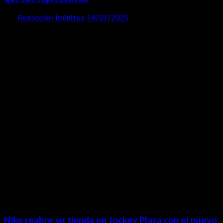
por
Redacción Inéditos
14/07/2025
3 mins
1 año
Contácta con nosotros
Lima- Perú
revista@ineditos.pe
Revista Digital
MÁS NOTICIAS
Nike reabre su tienda en Jockey Plaza con el nuevo