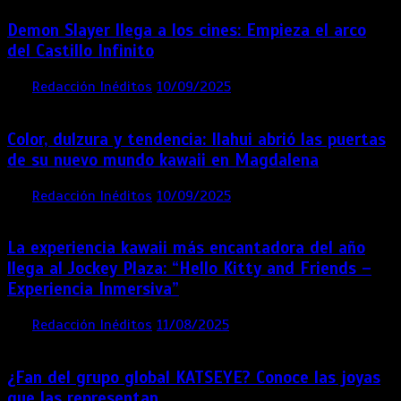
Demon Slayer llega a los cines: Empieza el arco
del Castillo Infinito
por
Redacción Inéditos
10/09/2025
1 min
11 meses
Color, dulzura y tendencia: Ilahui abrió las puertas
de su nuevo mundo kawaii en Magdalena
por
Redacción Inéditos
10/09/2025
3 mins
11 meses
La experiencia kawaii más encantadora del año
llega al Jockey Plaza: “Hello Kitty and Friends –
Experiencia Inmersiva”
por
Redacción Inéditos
11/08/2025
2 mins
12 meses
¿Fan del grupo global KATSEYE? Conoce las joyas
que las representan