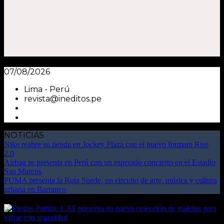
07/08/2026
Lima - Perú
revista@ineditos.pe
NOTICIAS
Nike reabre su tienda en Jockey Plaza con el nuevo formato Rise
2.0
Airbag se presenta en Perú con un esperado concierto en el Estadio
San Marcos
PUMA presenta la Ruta Suede, un circuito de arte, música y cultura
urbana en Barranco