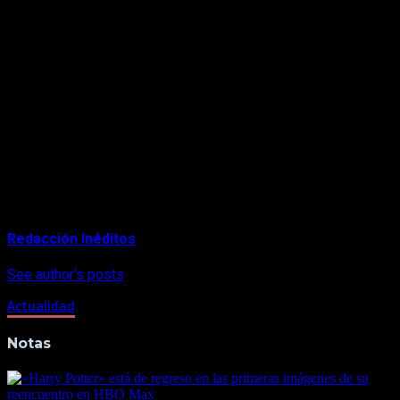
https://www.instagram.com/p/CDeaZqtJG01/
De «Harry Potter and the Sorcerer’s Stone» (2001) a «Harry
Potter and the Deathly Hallows: Part 2» (2011), las ocho
adaptaciones de las novelas de J.K. Rowling que protagonizó
Daniel Radcliffe forman una de las sagas más exitosas de la
historia del cine.
Las aventuras del joven mago formaban parte en EE.UU. del
catálogo de HBO Max, la gran apuesta de WarnerMedia para
el «streaming» y que empezó sus operaciones en mayo.
About Author
Redacción Inéditos
See author's posts
Actualidad
Notas