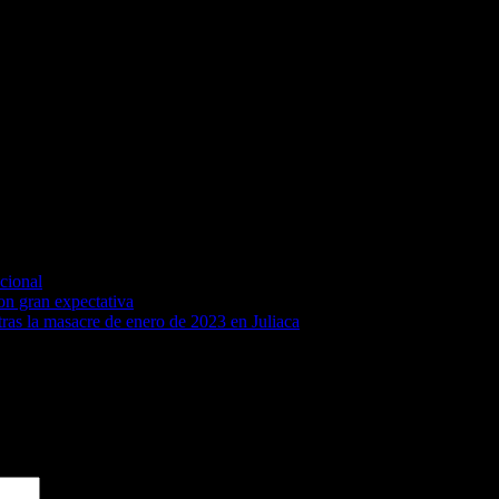
a, hasta el domingo 25 de octubre.
os obligatorios están marcados con
*