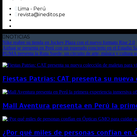
Lima - Perú
revista@ineditos.pe
NOTICIAS
Nike reabre su tienda en Jockey Plaza con el nuevo formato Rise 2.0
Airbag se presenta en Perú con un esperado concierto en el Estadio 
PUMA presenta la Ruta Suede, un circuito de arte, música y cultura 
Fiestas Patrias: CAT presenta su nueva 
Mall Aventura presenta en Perú la prime
¿Por qué miles de personas confían en 