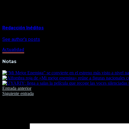
La inscripción es gratuita y solo tienes que llenar el hast
About Author
Redacción Inéditos
See author's posts
Actualidad
Notas
Navegación
Entrada anterior
Siguiente entrada
de
entradas
Deja una respuesta
Tu dirección de correo electrónico no será publicada.
Los camp