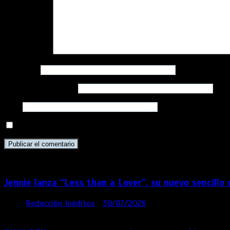
Comentario
*
Nombre
*
Correo electrónico
*
Web
Guarda mi nombre, correo electrónico y web en este navega
Jennie lanza “Less than a Lover”, su nuevo sencillo
por
Redacción Inéditos
30/07/2026
3 mins
5 días