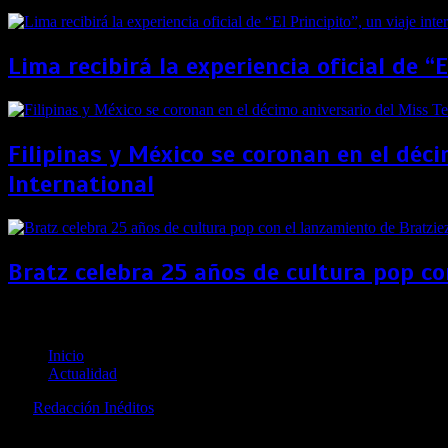
Lima recibirá la experiencia oficial de “
Filipinas y México se coronan en el déc
International
Bratz celebra 25 años de cultura pop co
Festival Transcinema abrió convocatoria para pelícu
Inicio
Actualidad
por
Redacción Inéditos
revista@ineditos.pe