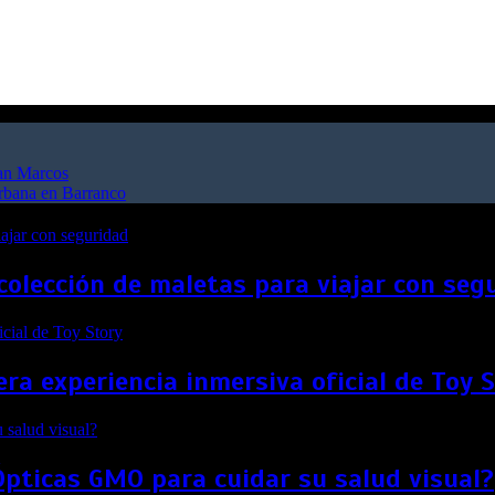
San Marcos
urbana en Barranco
colección de maletas para viajar con seg
ra experiencia inmersiva oficial de Toy 
Ópticas GMO para cuidar su salud visual?