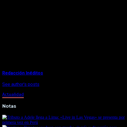
presentado por DeGeneres, quien a pesar de su carisma y
popularidad también ha recibido quejas de alguno de sus
invitados por el trato frío y descortés recibido de su parte.
«The Ellen DeGeneres Show» lleva en emisión desde 2003,
ha sido nominado a los Emmy en 171 ocasiones (con 61
estatuillas conseguidas) y actualmente su emisión concentra
una media de 2,5 millones de espectadores diarios a los que
hay que sumar quienes siguen sus contenidos virales en
YouTube y otras plataformas internacionales.
About Author
Redacción Inéditos
See author's posts
Actualidad
Notas