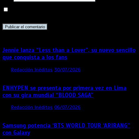
Guarda mi nombre, correo electrónico y web en este
navegador para la próxima vez que comente.
Jennie lanza “Less than a Lover”, su nuevo sencillo
que conquista a los fans
por
Redacción Inéditos
30/07/2026
3 mins
1 semana
ENHYPEN se presenta por primera vez en Lima
con su gira mundial “BLOOD SAGA”
por
Redacción Inéditos
06/07/2026
4 mins
1 mes
Samsung potencia ‘BTS WORLD TOUR ‘ARIRANG’’
con Galaxy