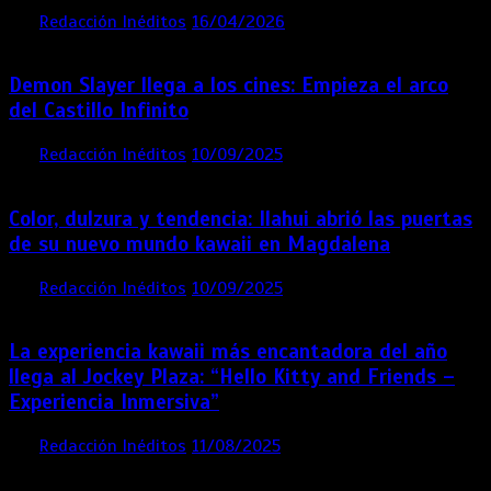
por
Redacción Inéditos
16/04/2026
4 mins
4 meses
Demon Slayer llega a los cines: Empieza el arco
del Castillo Infinito
por
Redacción Inéditos
10/09/2025
1 min
11 meses
Color, dulzura y tendencia: Ilahui abrió las puertas
de su nuevo mundo kawaii en Magdalena
por
Redacción Inéditos
10/09/2025
3 mins
11 meses
La experiencia kawaii más encantadora del año
llega al Jockey Plaza: “Hello Kitty and Friends –
Experiencia Inmersiva”
por
Redacción Inéditos
11/08/2025
2 mins
12 meses