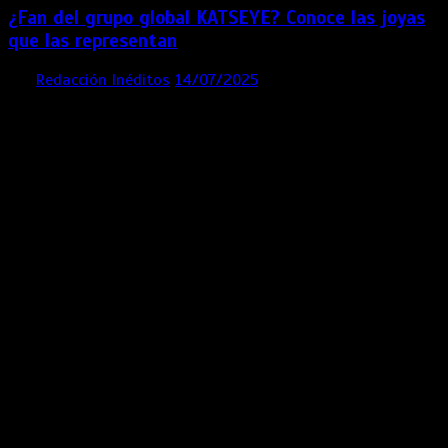
¿Fan del grupo global KATSEYE? Conoce las joyas
que las representan
por
Redacción Inéditos
14/07/2025
3 mins
1 año
Contácta con nosotros
Lima- Perú
revista@ineditos.pe
Revista Digital
MÁS NOTICIAS