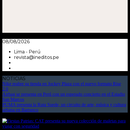
08/08/2026
Lima - Perú
revista@ineditos.pe
NOTICIAS
Nike reabre su tienda en Jockey Plaza con el nuevo formato Rise
2.0
Airbag se presenta en Perú con un esperado concierto en el Estadio
San Marcos
PUMA presenta la Ruta Suede, un circuito de arte, música y cultura
urbana en Barranco