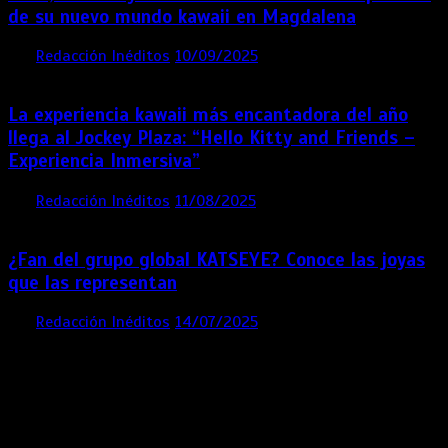
de su nuevo mundo kawaii en Magdalena
por
Redacción Inéditos
10/09/2025
3 mins
11 meses
La experiencia kawaii más encantadora del año
llega al Jockey Plaza: “Hello Kitty and Friends –
Experiencia Inmersiva”
por
Redacción Inéditos
11/08/2025
2 mins
12 meses
¿Fan del grupo global KATSEYE? Conoce las joyas
que las representan
por
Redacción Inéditos
14/07/2025
3 mins
1 año
Contácta con nosotros
Lima- Perú