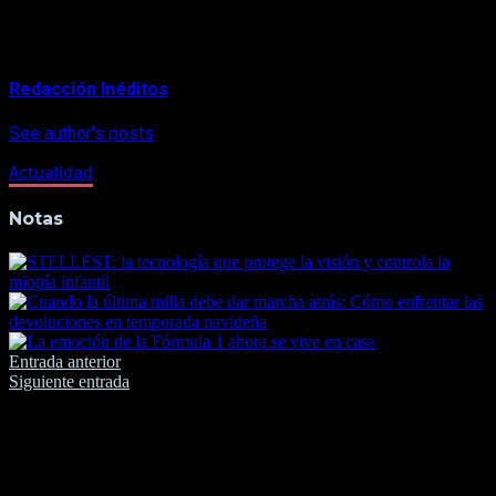
About Author
Redacción Inéditos
See author's posts
Actualidad
Notas
Navegación
Entrada anterior
Siguiente entrada
de
entradas
2 comentarios en “
¿Cuánto gana al año
un astronauta? La NASA revela este y
más secretos
”