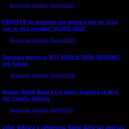
por
Redacción Inéditos
30/07/2026
3 mins
1 semana
ENHYPEN se presenta por primera vez en Lima
con su gira mundial “BLOOD SAGA”
por
Redacción Inéditos
06/07/2026
4 mins
1 mes
Samsung potencia ‘BTS WORLD TOUR ‘ARIRANG’’
con Galaxy
por
Redacción Inéditos
16/04/2026
4 mins
4 meses
Demon Slayer llega a los cines: Empieza el arco
del Castillo Infinito
por
Redacción Inéditos
10/09/2025
1 min
11 meses
Color, dulzura y tendencia: Ilahui abrió las puertas