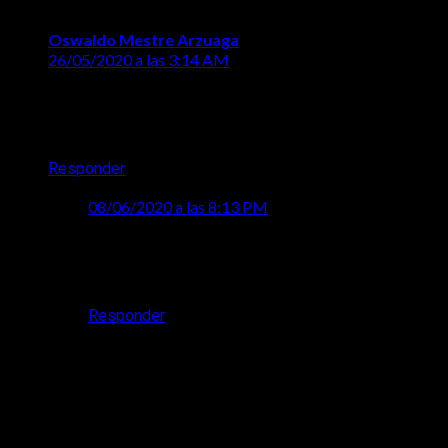
Oswaldo Mestre Arzuaga
dice:
26/05/2020 a las 3:14 AM
ryoKo.pe es una página muy interesante en Internet,
pues está a la vanguardia con la ciencia y tecnología.
Gracias por ustedes.
Responder
ryoko
dice:
08/06/2020 a las 8:13 PM
Hola, Oswaldo. Te agradecemos por este
comentario y seguiremos trabajando para brindar
la información correcta. Que tenga un buen día.
Responder
Deja una respuesta
Tu dirección de correo electrónico no será publicada.
Los
campos obligatorios están marcados con
*
Comentario
*