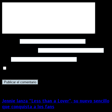
Nombre
*
Correo electrónico
*
Web
Guarda mi nombre, correo electrónico y web en este
navegador para la próxima vez que comente.
Jennie lanza “Less than a Lover”, su nuevo sencillo
que conquista a los fans