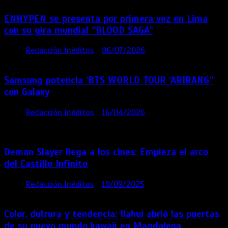
ENHYPEN se presenta por primera vez en Lima
con su gira mundial “BLOOD SAGA”
por
Redacción Inéditos
06/07/2026
4 mins
1 mes
Samsung potencia ‘BTS WORLD TOUR ‘ARIRANG’’
con Galaxy
por
Redacción Inéditos
16/04/2026
4 mins
4
meses
Demon Slayer llega a los cines: Empieza el arco
del Castillo Infinito
por
Redacción Inéditos
10/09/2025
1 min
11 meses
Color, dulzura y tendencia: Ilahui abrió las puertas
de su nuevo mundo kawaii en Magdalena