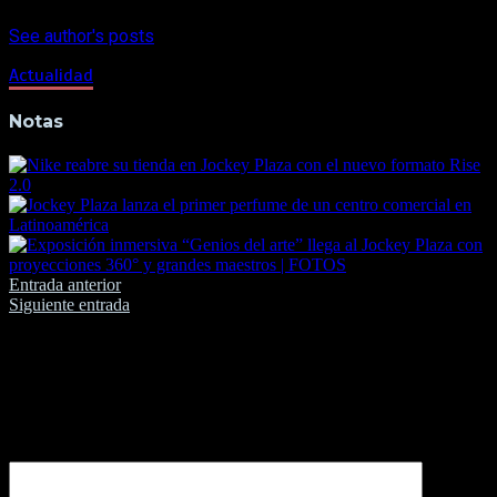
See author's posts
Actualidad
Notas
Navegación
Entrada anterior
Siguiente entrada
de
entradas
Deja una respuesta
Tu dirección de correo electrónico no será publicada.
Los
campos obligatorios están marcados con
*
Comentario
*