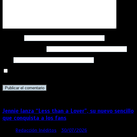
Nombre
*
Correo electrónico
*
Web
Guarda mi nombre, correo electrónico y web en este
navegador para la próxima vez que comente.
Jennie lanza “Less than a Lover”, su nuevo sencillo
que conquista a los fans
por
Redacción Inéditos
30/07/2026
3 mins
7 días