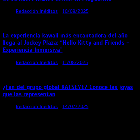
por
Redacción Inéditos
10/09/2025
3 mins
11
meses
La experiencia kawaii más encantadora del año
llega al Jockey Plaza: “Hello Kitty and Friends –
Experiencia Inmersiva”
por
Redacción Inéditos
11/08/2025
2 mins
12
meses
¿Fan del grupo global KATSEYE? Conoce las joyas
que las representan
por
Redacción Inéditos
14/07/2025
3 mins
1 año
Contácta con nosotros