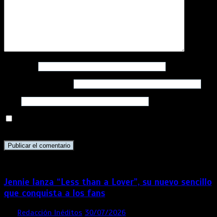
Nombre
*
Correo electrónico
*
Web
Guarda mi nombre, correo electrónico y web en este
navegador para la próxima vez que comente.
Jennie lanza “Less than a Lover”, su nuevo sencillo
que conquista a los fans
por
Redacción Inéditos
30/07/2026
3 mins
1 semana