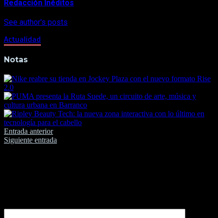
Redacción Inéditos
See author's posts
Actualidad
Notas
Navegación
Entrada anterior
Siguiente entrada
de
entradas
Deja una respuesta
Tu dirección de correo electrónico no será publicada.
Los
campos obligatorios están marcados con
*
Comentario
*