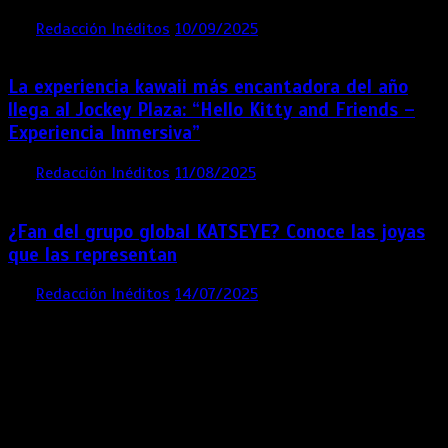
por
Redacción Inéditos
10/09/2025
3 mins
11 meses
La experiencia kawaii más encantadora del año
llega al Jockey Plaza: “Hello Kitty and Friends –
Experiencia Inmersiva”
por
Redacción Inéditos
11/08/2025
2 mins
12 meses
¿Fan del grupo global KATSEYE? Conoce las joyas
que las representan
por
Redacción Inéditos
14/07/2025
3 mins
1 año
Contácta con nosotros
Lima- Perú
revista@ineditos.pe
Revista Digital