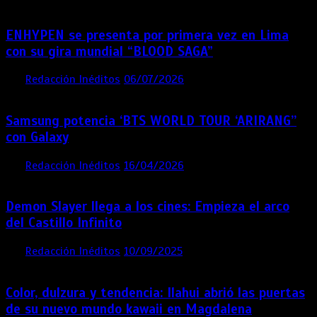
ENHYPEN se presenta por primera vez en Lima
con su gira mundial “BLOOD SAGA”
por
Redacción Inéditos
06/07/2026
4 mins
1 mes
Samsung potencia ‘BTS WORLD TOUR ‘ARIRANG’’
con Galaxy
por
Redacción Inéditos
16/04/2026
4 mins
4 meses
Demon Slayer llega a los cines: Empieza el arco
del Castillo Infinito
por
Redacción Inéditos
10/09/2025
1 min
11 meses
Color, dulzura y tendencia: Ilahui abrió las puertas
de su nuevo mundo kawaii en Magdalena