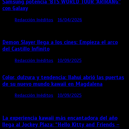
Samsung potencia ‘BTS WORLD TOUR ‘ARIRANG’’
con Galaxy
por
Redacción Inéditos
16/04/2026
4 mins
4
meses
Demon Slayer llega a los cines: Empieza el arco
del Castillo Infinito
por
Redacción Inéditos
10/09/2025
1 min
11 meses
Color, dulzura y tendencia: Ilahui abrió las puertas
de su nuevo mundo kawaii en Magdalena
por
Redacción Inéditos
10/09/2025
3 mins
11
meses
La experiencia kawaii más encantadora del año
llega al Jockey Plaza: “Hello Kitty and Friends –