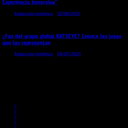
Experiencia Inmersiva”
por
Redacción Inéditos
11/08/2025
2 mins
12
meses
¿Fan del grupo global KATSEYE? Conoce las joyas
que las representan
por
Redacción Inéditos
14/07/2025
3 mins
1 año
Contácta con nosotros
Lima- Perú
revista@ineditos.pe
Revista Digital