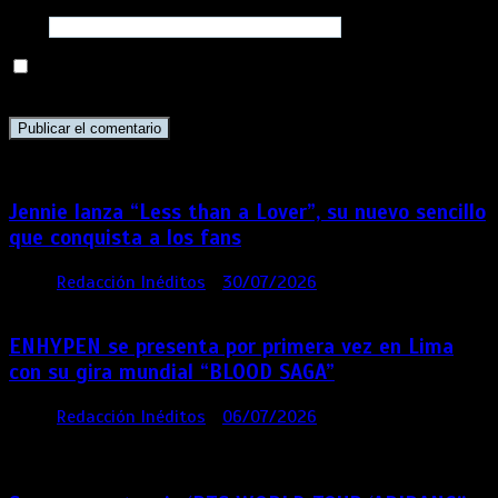
Web
Guarda mi nombre, correo electrónico y web en este
navegador para la próxima vez que comente.
Jennie lanza “Less than a Lover”, su nuevo sencillo
que conquista a los fans
por
Redacción Inéditos
30/07/2026
3 mins
5 días
ENHYPEN se presenta por primera vez en Lima
con su gira mundial “BLOOD SAGA”
por
Redacción Inéditos
06/07/2026
4 mins
4
semanas